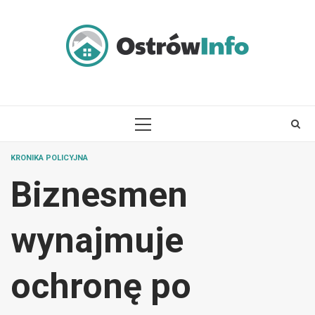
Skip
to
content
PRIMARY
MENU
KRONIKA POLICYJNA
Biznesmen
wynajmuje
ochronę po