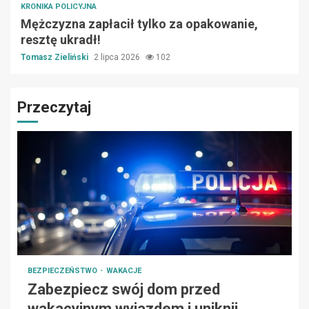
KRONIKA POLICYJNA
Mężczyzna zapłacił tylko za opakowanie,
resztę ukradł!
Tomasz Zieliński
2 lipca 2026
102
Przeczytaj
BEZPIECZEŃSTWO
WAKACJE
Zabezpiecz swój dom przed
wakacyjnym wyjazdem i uniknij