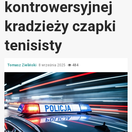
kontrowersyjnej
kradzieży czapki
tenisisty
Tomasz Zieliński
8 września 2025
484