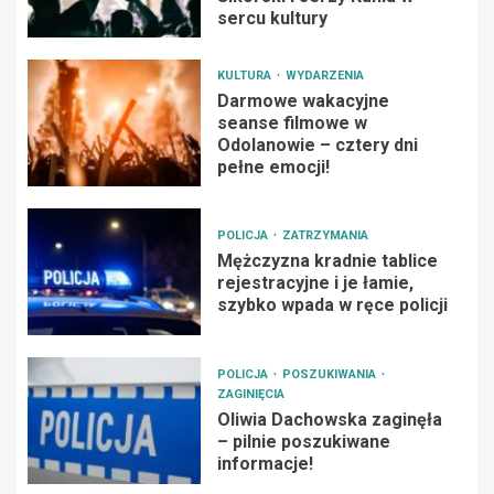
sercu kultury
KULTURA
WYDARZENIA
Darmowe wakacyjne
seanse filmowe w
Odolanowie – cztery dni
pełne emocji!
POLICJA
ZATRZYMANIA
Mężczyzna kradnie tablice
rejestracyjne i je łamie,
szybko wpada w ręce policji
POLICJA
POSZUKIWANIA
ZAGINIĘCIA
Oliwia Dachowska zaginęła
– pilnie poszukiwane
informacje!