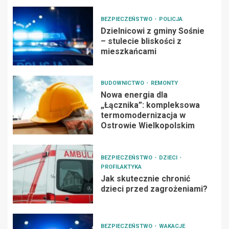
BEZPIECZEŃSTWO
POLICJA
Dzielnicowi z gminy Sośnie
– stulecie bliskości z
mieszkańcami
BUDOWNICTWO
REMONTY
Nowa energia dla
„Łącznika”: kompleksowa
termomodernizacja w
Ostrowie Wielkopolskim
BEZPIECZEŃSTWO
DZIECI
PROFILAKTYKA
Jak skutecznie chronić
dzieci przed zagrożeniami?
BEZPIECZEŃSTWO
WAKACJE