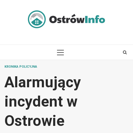
Skip
to
content
PRIMARY
MENU
KRONIKA POLICYJNA
Alarmujący
incydent w
Ostrowie