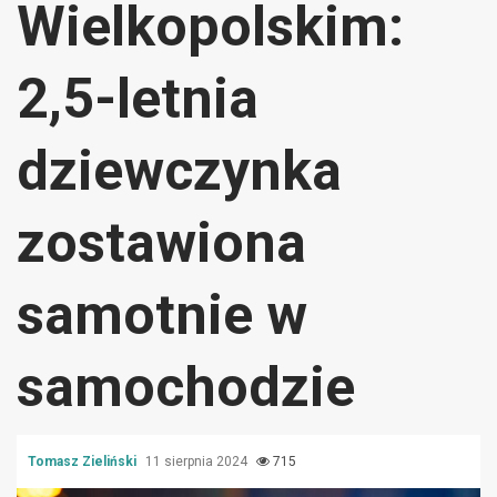
Wielkopolskim:
2,5-letnia
dziewczynka
zostawiona
samotnie w
samochodzie
Tomasz Zieliński
11 sierpnia 2024
715