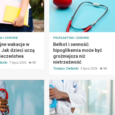
A I ZDROWIE
PROFILAKTYKA I ZDROWIE
jne wakacje w
Bełkot i senność:
: Jak dzieci uczą
hipoglikemia może być
pieczeństwa
groźniejsza niż
nietrzeźwość
iński
7 lipca 2026
88
Tomasz Zieliński
3 lipca 2026
88