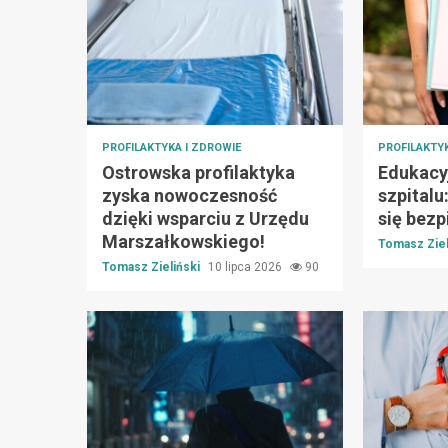
PROFILAKTYKA I ZDROWIE
PROFILAKTYK
Ostrowska profilaktyka
Edukacy
zyska nowoczesność
szpitalu
dzięki wsparciu z Urzędu
się bez
Marszałkowskiego!
Tomasz Ziel
Tomasz Zieliński
10 lipca 2026
90