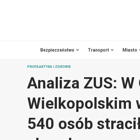
Skip
to
content
Bezpieczeństwo
Transport
Miasto
PROFILAKTYKA I ZDROWIE
Analiza ZUS: W
Wielkopolskim 
540 osób straci