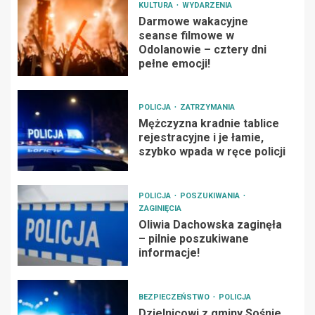
KULTURA
WYDARZENIA
Darmowe wakacyjne
seanse filmowe w
Odolanowie – cztery dni
pełne emocji!
POLICJA
ZATRZYMANIA
Mężczyzna kradnie tablice
rejestracyjne i je łamie,
szybko wpada w ręce policji
POLICJA
POSZUKIWANIA
ZAGINIĘCIA
Oliwia Dachowska zaginęła
– pilnie poszukiwane
informacje!
BEZPIECZEŃSTWO
POLICJA
Dzielnicowi z gminy Sośnie