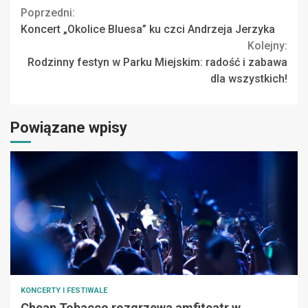
Continue
Poprzedni:
Koncert „Okolice Bluesa” ku czci Andrzeja Jerzyka
Reading
Kolejny:
Rodzinny festyn w Parku Miejskim: radość i zabawa
dla wszystkich!
Powiązane wpisy
KONCERTY I FESTIWALE
Cheap Tobacco rozgrzewa amfiteatr w