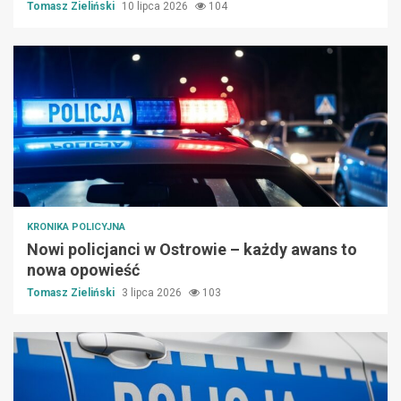
Tomasz Zieliński
10 lipca 2026
104
KRONIKA POLICYJNA
Nowi policjanci w Ostrowie – każdy awans to
nowa opowieść
Tomasz Zieliński
3 lipca 2026
103