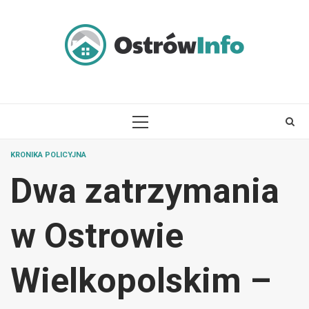
Skip
to
content
PRIMARY
MENU
KRONIKA POLICYJNA
Dwa zatrzymania
w Ostrowie
Wielkopolskim –