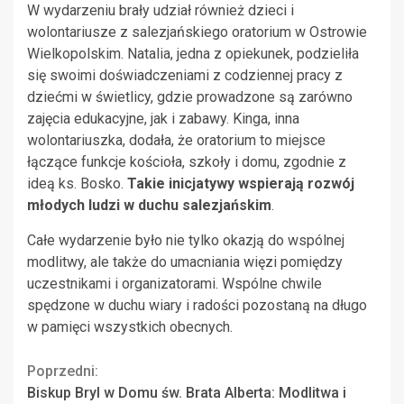
W wydarzeniu brały udział również dzieci i
wolontariusze z salezjańskiego oratorium w Ostrowie
Wielkopolskim. Natalia, jedna z opiekunek, podzieliła
się swoimi doświadczeniami z codziennej pracy z
dziećmi w świetlicy, gdzie prowadzone są zarówno
zajęcia edukacyjne, jak i zabawy. Kinga, inna
wolontariuszka, dodała, że oratorium to miejsce
łączące funkcje kościoła, szkoły i domu, zgodnie z
ideą ks. Bosko.
Takie inicjatywy wspierają rozwój
młodych ludzi w duchu salezjańskim
.
Całe wydarzenie było nie tylko okazją do wspólnej
modlitwy, ale także do umacniania więzi pomiędzy
uczestnikami i organizatorami. Wspólne chwile
spędzone w duchu wiary i radości pozostaną na długo
w pamięci wszystkich obecnych.
Continue
Poprzedni:
Biskup Bryl w Domu św. Brata Alberta: Modlitwa i