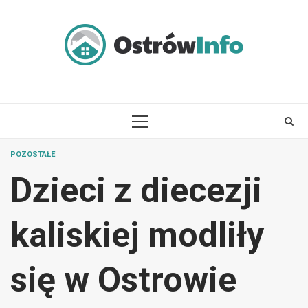
Skip
to
content
PRIMARY
MENU
POZOSTAŁE
Dzieci z diecezji
kaliskiej modliły
się w Ostrowie