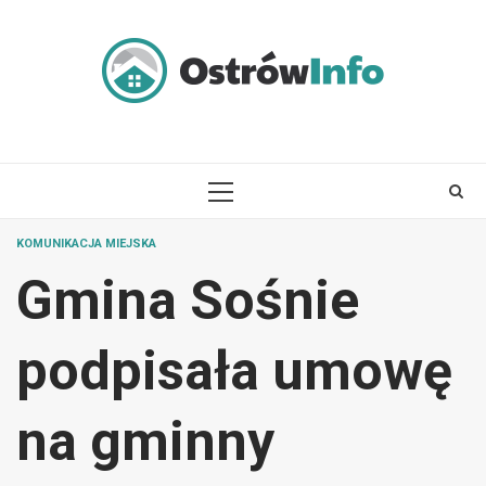
Skip
to
content
PRIMARY
MENU
KOMUNIKACJA MIEJSKA
Gmina Sośnie
podpisała umowę
na gminny