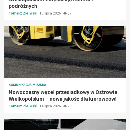
podróżnych
Tomasz Zieliński
15 lipca 2026
87
KOMUNIKACJA MIEJSKA
Nowoczesny węzeł przesiadkowy w Ostrowie
Wielkopolskim – nowa jakość dla kierowców!
Tomasz Zieliński
14 lipca 2026
70