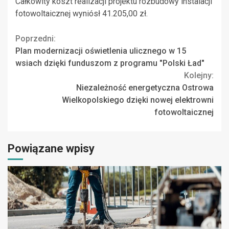
Całkowity koszt realizacji projektu rozbudowy instalacji
fotowoltaicznej wyniósł 41.205,00 zł.
Continue
Poprzedni:
Plan modernizacji oświetlenia ulicznego w 15
Reading
wsiach dzięki funduszom z programu "Polski Ład"
Kolejny:
Niezależność energetyczna Ostrowa
Wielkopolskiego dzięki nowej elektrowni
fotowoltaicznej
Powiązane wpisy