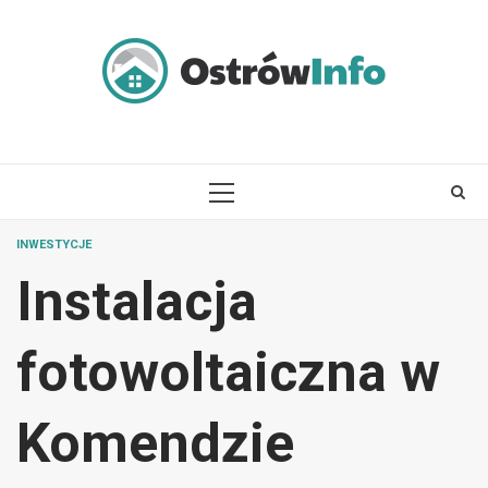
Skip
to
content
PRIMARY
MENU
INWESTYCJE
Instalacja
fotowoltaiczna w
Komendzie