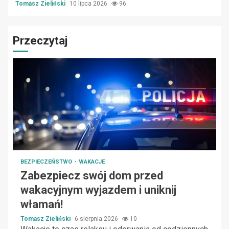
Tomasz Zieliński
10 lipca 2026
96
Przeczytaj
BEZPIECZEŃSTWO
WAKACJE
Zabezpiecz swój dom przed
wakacyjnym wyjazdem i uniknij
włamań!
Tomasz Zieliński
6 sierpnia 2026
10