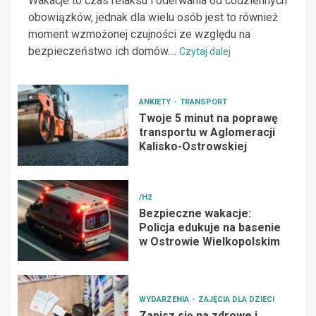
Wakacje to czas relaksu i oderwania od codziennych
obowiązków, jednak dla wielu osób jest to również
moment wzmożonej czujności ze względu na
bezpieczeństwo ich domów....
Czytaj dalej
ANKIETY
TRANSPORT
Twoje 5 minut na poprawę
transportu w Aglomeracji
Kalisko-Ostrowskiej
/H2
Bezpieczne wakacje:
Policja edukuje na basenie
w Ostrowie Wielkopolskim
WYDARZENIA
ZAJĘCIA DLA DZIECI
Zapisz się na zdrowe i