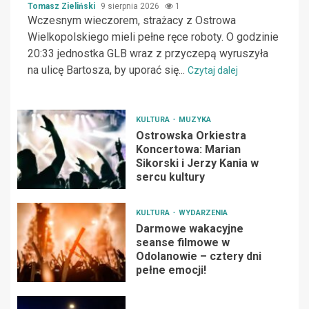
Tomasz Zieliński
9 sierpnia 2026
1
Wczesnym wieczorem, strażacy z Ostrowa
Wielkopolskiego mieli pełne ręce roboty. O godzinie
20:33 jednostka GLB wraz z przyczepą wyruszyła
na ulicę Bartosza, by uporać się...
Czytaj dalej
KULTURA
MUZYKA
Ostrowska Orkiestra
Koncertowa: Marian
Sikorski i Jerzy Kania w
sercu kultury
KULTURA
WYDARZENIA
Darmowe wakacyjne
seanse filmowe w
Odolanowie – cztery dni
pełne emocji!