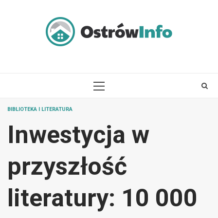
Skip
to
content
PRIMARY
MENU
BIBLIOTEKA I LITERATURA
Inwestycja w
przyszłość
literatury: 10 000