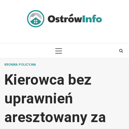
Skip
to
content
PRIMARY
MENU
KRONIKA POLICYJNA
Kierowca bez
uprawnień
aresztowany za