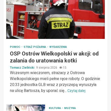
POMOC
STRAŻ POŻARNA
WYDARZENIA
OSP Ostrów Wielkopolski w akcji: od
zalania do uratowania kotki
Tomasz Zieliński
9 sierpnia 2026
15
Wczesnym wieczorem, strażacy z Ostrowa
Wielkopolskiego mieli pełne ręce roboty. O godzinie
20:33 jednostka GLB wraz z przyczepą wyruszyła
na ulicę Bartosza, by uporać się...
Czytaj dalej
KULTURA
MUZYKA