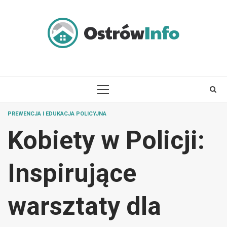
Skip
to
content
PRIMARY
MENU
PREWENCJA I EDUKACJA POLICYJNA
Kobiety w Policji:
Inspirujące
warsztaty dla