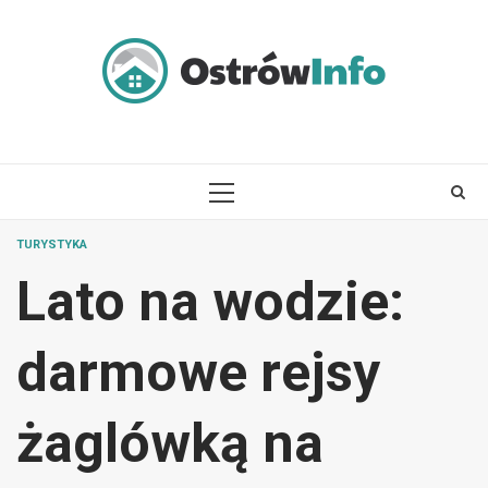
Skip
to
content
PRIMARY
MENU
TURYSTYKA
Lato na wodzie:
darmowe rejsy
żaglówką na