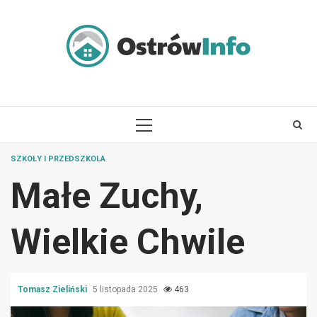
Skip
to
content
PRIMARY
MENU
SZKOŁY I PRZEDSZKOLA
Małe Zuchy,
Wielkie Chwile
Tomasz Zieliński
5 listopada 2025
463