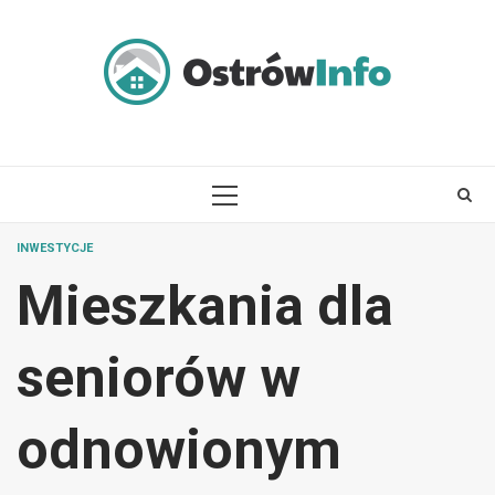
Skip
to
content
PRIMARY
MENU
INWESTYCJE
Mieszkania dla
seniorów w
odnowionym