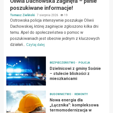
Oliwia Dachowska zaginęła – pilnie
poszukiwane informacje!
Tomasz Zieliński
7 sierpnia 2026
19
Ostrowska policja intensywnie poszukuje Oliwii
Dachowskiej, której zaginięcie zgłoszono kilka dni
temu. Apel do społeczeństwa o pomoc w
poszukiwaniach jest obecnie jednym z kluczowych
działań...
Czytaj dalej
BEZPIECZEŃSTWO
POLICJA
Dzielnicowi z gminy Sośnie
– stulecie bliskości z
mieszkańcami
BUDOWNICTWO
REMONTY
Nowa energia dla
„Łącznika”: kompleksowa
termomodernizacja w