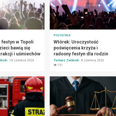
POZOSTAŁE
festyn w Topoli
Wtórek: Uroczystość
zieci bawią się
poświęcenia krzyża i
rakcji i uśmiechów
radosny festyn dla rodzin
iński
18 czerwca 2026
Tomasz Zieliński
8 czerwca 2026
151