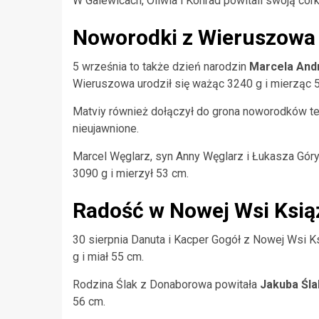
W Galewicach, Oliwia i Konrad powitali swoją cór
Noworodki z Wieruszowa 
5 września to także dzień narodzin
Marcela And
Wieruszowa urodził się ważąc 3240 g i mierząc 
Matviy również dołączył do grona noworodków te
nieujawnione.
Marcel Węglarz, syn Anny Węglarz i Łukasza Góry,
3090 g i mierzył 53 cm.
Radość w Nowej Wsi Ksią
30 sierpnia Danuta i Kacper Gogół z Nowej Wsi K
g i miał 55 cm.
Rodzina Ślak z Donaborowa powitała
Jakuba Śla
56 cm.