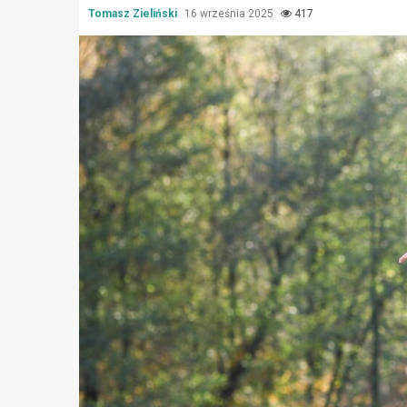
Tomasz Zieliński
16 września 2025
417