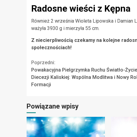
Radosne wieści z Kępna
Również 2 września Wioleta Lipowska i Damian L
ważyła 3930 g i mierzyła 55 cm.
Z niecierpliwością czekamy na kolejne rados
społecznościach!
Continue
Poprzedni:
Powakacyjna Pielgrzymka Ruchu Światło-Życi
Reading
Diecezji Kaliskiej: Wspólna Modlitwa i Nowy Ro
Formacji
Powiązane wpisy