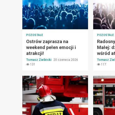
POZOSTAŁE
POZOSTAŁE
Ostrów zaprasza na
Radosny 
weekend pełen emocji i
Małej: d
atrakcji!
wśród at
Tomasz Zieliński
20 czerwca 2026
Tomasz Ziel
131
117