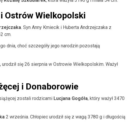
kę
Rozalię Szkudlarek
, która ważyła 3190 g i miała 54 cm.
i Ostrów Wielkopolski
rzejczaka
. Syn Anny Kmiecik i Huberta Andrzejczaka z
52 cm.
go dnia, choć szczegóły jego narodzin pozostają
 urodził się 26 sierpnia w Ostrowie Wielkopolskim. Ważył
żęcej i Donaborowie
siążęcej zostali rodzicami
Lucjana Gogóła
, który ważył 3470
ka
2 września. Chłopiec urodził się z wagą 3780 g i długością