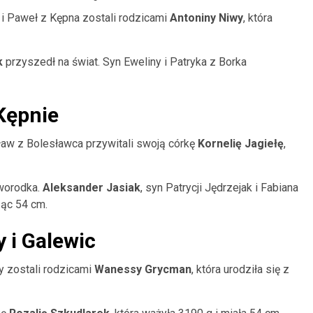
 i Paweł z Kępna zostali rodzicami
Antoniny Niwy
, która
k
przyszedł na świat. Syn Eweliny i Patryka z Borka
Kępnie
ław z Bolesławca przywitali swoją córkę
Kornelię Jagiełę
,
oworodka.
Aleksander Jasiak
, syn Patrycji Jędrzejak i Fabiana
ząc 54 cm.
 i Galewic
y zostali rodzicami
Wanessy Grycman
, która urodziła się z