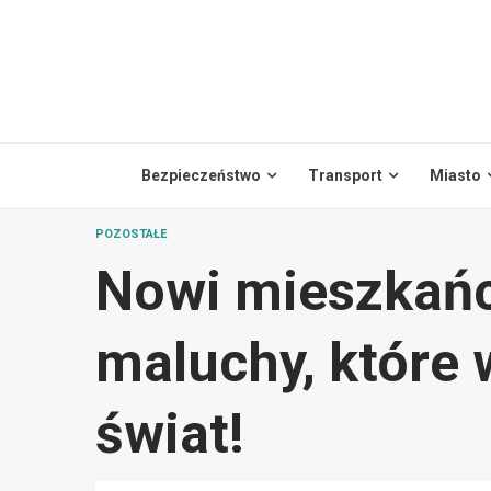
Skip
to
content
Bezpieczeństwo
Transport
Miasto
POZOSTAŁE
Nowi mieszkańc
maluchy, które 
świat!