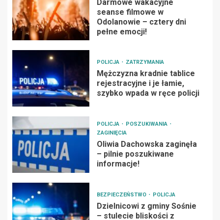
Darmowe wakacyjne
seanse filmowe w
Odolanowie – cztery dni
pełne emocji!
POLICJA
ZATRZYMANIA
Mężczyzna kradnie tablice
rejestracyjne i je łamie,
szybko wpada w ręce policji
POLICJA
POSZUKIWANIA
ZAGINIĘCIA
Oliwia Dachowska zaginęła
– pilnie poszukiwane
informacje!
BEZPIECZEŃSTWO
POLICJA
Dzielnicowi z gminy Sośnie
– stulecie bliskości z