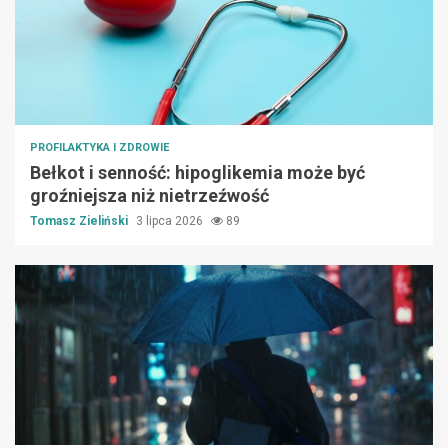
PROFILAKTYKA I ZDROWIE
Bełkot i senność: hipoglikemia może być
groźniejsza niż nietrzeźwość
Tomasz Zieliński
3 lipca 2026
89