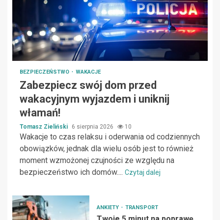
BEZPIECZEŃSTWO
WAKACJE
Zabezpiecz swój dom przed
wakacyjnym wyjazdem i uniknij
włamań!
Tomasz Zieliński
6 sierpnia 2026
10
Wakacje to czas relaksu i oderwania od codziennych
obowiązków, jednak dla wielu osób jest to również
moment wzmożonej czujności ze względu na
bezpieczeństwo ich domów....
Czytaj dalej
ANKIETY
TRANSPORT
Twoje 5 minut na poprawę