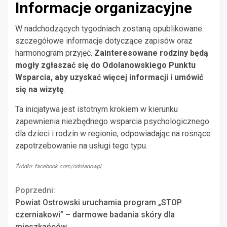
Informacje organizacyjne
W nadchodzących tygodniach zostaną opublikowane
szczegółowe informacje dotyczące zapisów oraz
harmonogram przyjęć.
Zainteresowane rodziny będą
mogły zgłaszać się do Odolanowskiego Punktu
Wsparcia, aby uzyskać więcej informacji i umówić
się na wizytę
.
Ta inicjatywa jest istotnym krokiem w kierunku
zapewnienia niezbędnego wsparcia psychologicznego
dla dzieci i rodzin w regionie, odpowiadając na rosnące
zapotrzebowanie na usługi tego typu.
Źródło: facebook.com/odolanowpl
Continue
Poprzedni:
Powiat Ostrowski uruchamia program „STOP
Reading
czerniakowi” – darmowe badania skóry dla
mieszkańców