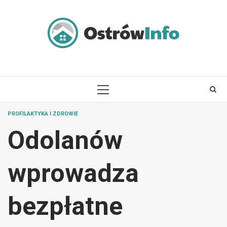
Skip
to
content
PRIMARY
MENU
PROFILAKTYKA I ZDROWIE
Odolanów
wprowadza
bezpłatne