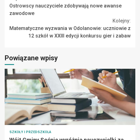
Continue
Ostrowscy nauczyciele zdobywają nowe awanse
Reading
zawodowe
Kolejny:
Matematyczne wyzwania w Odolanowie: uczniowie z
12 szkół w XXIII edycji konkursu gier i zabaw
Powiązane wpisy
SZKOŁY I PRZEDSZKOLA
Wójt Gminy Sośnie wyróżnia nauczycielki za