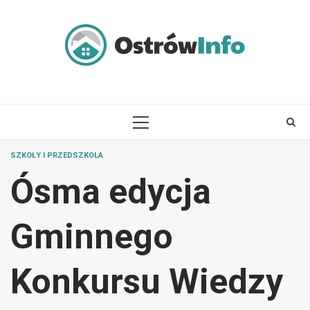
Skip
to
content
PRIMARY
MENU
SZKOŁY I PRZEDSZKOLA
Ósma edycja
Gminnego
Konkursu Wiedzy