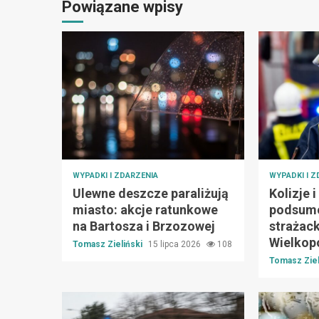
Powiązane wpisy
WYPADKI I ZDARZENIA
WYPADKI I Z
Ulewne deszcze paraliżują
Kolizje 
miasto: akcje ratunkowe
podsumo
na Bartosza i Brzozowej
strażac
Wielkop
Tomasz Zieliński
15 lipca 2026
108
Tomasz Ziel