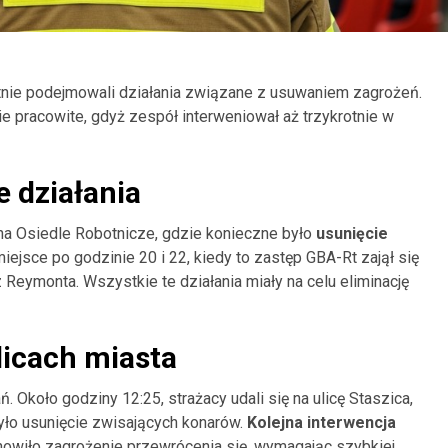
otnie podejmowali działania związane z usuwaniem zagrożeń.
e pracowite, gdyż zespół interweniował aż trzykrotnie w
 działania
na Osiedle Robotnicze, gdzie konieczne było
usunięcie
iejsce po godzinie 20 i 22, kiedy to zastęp GBA-Rt zajął się
Reymonta. Wszystkie te działania miały na celu eliminację
licach miasta
 Około godziny 12:25, strażacy udali się na ulicę Staszica,
yło usunięcie zwisających konarów.
Kolejna interwencja
anowiło zagrożenie przewrócenia się, wymagając szybkiej