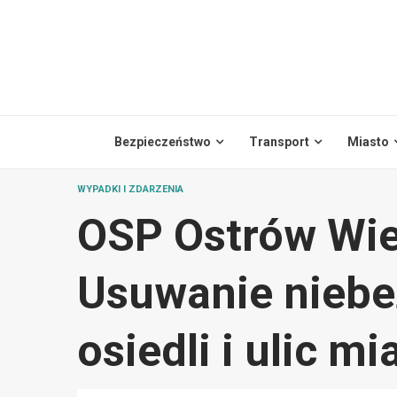
Skip
to
content
Bezpieczeństwo
Transport
Miasto
WYPADKI I ZDARZENIA
OSP Ostrów Wiel
Usuwanie niebe
osiedli i ulic mi