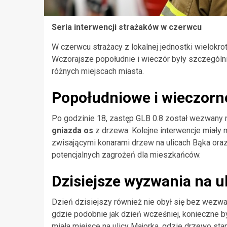
Seria interwencji strażaków w czerwcu
W czerwcu strażacy z lokalnej jednostki wielokr
Wczorajsze popołudnie i wieczór były szczególni
różnych miejscach miasta.
Popołudniowe i wieczorne
Po godzinie 18, zastęp GLB 0.8 został wezwany 
gniazda os
z drzewa. Kolejne interwencje miały m
zwisającymi konarami drzew na ulicach Bąka oraz 
potencjalnych zagrożeń dla mieszkańców.
Dzisiejsze wyzwania na u
Dzień dzisiejszy również nie obył się bez wezwań.
gdzie podobnie jak dzień wcześniej, konieczne b
miała miejsce na ulicy Majorka, gdzie drzewo st