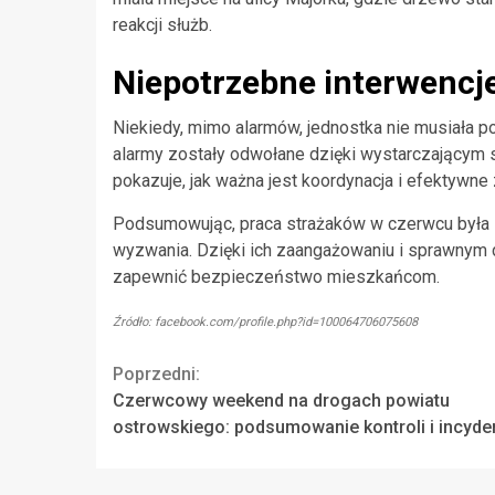
reakcji służb.
Niepotrzebne interwencj
Niekiedy, mimo alarmów, jednostka nie musiała po
alarmy zostały odwołane dzięki wystarczającym s
pokazuje, jak ważna jest koordynacja i efektywne
Podsumowując, praca strażaków w czerwcu była 
wyzwania. Dzięki ich zaangażowaniu i sprawnym dz
zapewnić bezpieczeństwo mieszkańcom.
Źródło: facebook.com/profile.php?id=100064706075608
Continue
Poprzedni:
Czerwcowy weekend na drogach powiatu
Reading
ostrowskiego: podsumowanie kontroli i incyd