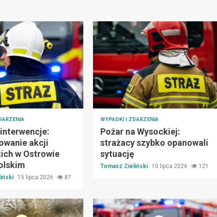
DARZENIA
WYPADKI I ZDARZENIA
i interwencje:
Pożar na Wysockiej:
wanie akcji
strażacy szybko opanowali
kich w Ostrowie
sytuację
olskim
Tomasz Zieliński
10 lipca 2026
121
iński
15 lipca 2026
87