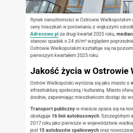
Rynek nieruchomości w Ostrowie Wielkopolskim r
ceny mieszkań w porównaniu z większymi ośrodk
Adresowo.pl
za drugi kwartał 2025 roku,
median
stanowi spadek o 24 zł/m² względem poprzednie
Ostrowie Wielkopolskim kształtuje się na pozio
pierwszym kwartałem 2025 roku.
Jakość życia w Ostrowie
Ostrów Wielkopolski wyróżnia się jako miasto o
w
infrastrukturę społeczną i kulturalną. Miasto of
średnie, zapewniając mieszkańcom dostęp do ws
Transport publiczny
w mieście opiera się na no
obsługuje
16 linii autobusowych
. Szczególnym 
2017 roku jako pierwsze w województwie wielko
jest
15 autobusów spalinowych
oraz nowocze