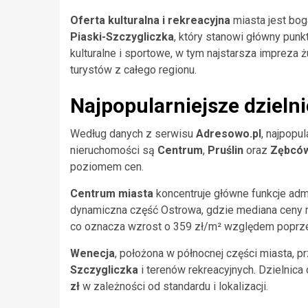
Oferta kulturalna i rekreacyjna
miasta jest bog
Piaski-Szczygliczka
, który stanowi główny punk
kulturalne i sportowe, w tym najstarsza impreza
turystów z całego regionu.
Najpopularniejsze dzieln
Według danych z serwisu
Adresowo.pl
, najpopu
nieruchomości są
Centrum
,
Pruślin
oraz
Zębcó
poziomem cen.
Centrum miasta
koncentruje główne funkcje admi
dynamiczna część Ostrowa, gdzie mediana ceny 
co oznacza wzrost o 359 zł/m² względem poprze
Wenecja
, położona w północnej części miasta, 
Szczygliczka
i terenów rekreacyjnych. Dzielnic
zł
w zależności od standardu i lokalizacji.