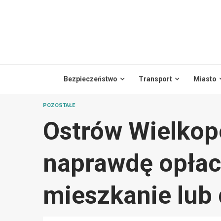
Skip
to
content
Bezpieczeństwo
Transport
Miasto
POZOSTAŁE
Ostrów Wielkopo
naprawdę opłac
mieszkanie lub