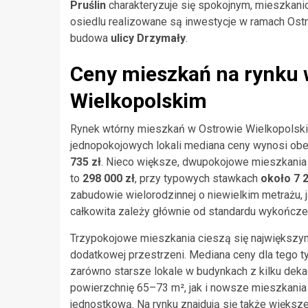
Pruślin
charakteryzuje się spokojnym, mieszkani
osiedlu realizowane są inwestycje w ramach Os
budowa
ulicy Drzymały
.
Ceny mieszkań na rynku
Wielkopolskim
Rynek wtórny mieszkań w Ostrowie Wielkopolski
jednopokojowych lokali mediana ceny wynosi ob
735 zł
. Nieco większe, dwupokojowe mieszkani
to
298 000 zł
, przy typowych stawkach
około 7 
zabudowie wielorodzinnej o niewielkim metrażu, ja
całkowita zależy głównie od standardu wykończeni
Trzypokojowe mieszkania cieszą się największy
dodatkowej przestrzeni. Mediana ceny dla tego 
zarówno starsze lokale w budynkach z kilku deka
powierzchnię 65–73 m², jak i nowsze mieszkani
jednostkową. Na rynku znajdują się także więks