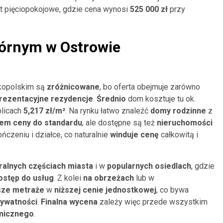
et pięciopokojowe, gdzie cena wynosi
525 000 zł
przy
órnym w Ostrowie
lkopolskim są
zróżnicowane
, bo oferta obejmuje zarówno
prezentacyjne rezydencje
.
Średnio
dom kosztuje tu ok.
olicach
5,217 zł/m²
. Na rynku łatwo znaleźć
domy rodzinne
z
em ceny do standardu
, ale dostępne są też
nieruchomości
czeniu i działce, co naturalnie
winduje cenę
całkowitą i
ralnych częściach miasta
i w
popularnych osiedlach
, gdzie
ostęp do usług
. Z kolei
na obrzeżach
lub w
sze metraże
w
niższej cenie jednostkowej
, co bywa
rywatności
.
Finalna wycena
zależy więc przede wszystkim
chnicznego
.