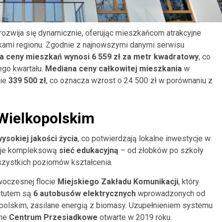
ozwija się dynamicznie, oferując mieszkańcom atrakcyjne
ami regionu. Zgodnie z najnowszymi danymi serwisu
a ceny mieszkań wynosi 6 559 zł za metr kwadratowy
, co
go kwartału.
Mediana ceny całkowitej mieszkania
w
mie
339 500 zł
, co oznacza wzrost o 24 500 zł w porównaniu z
 Wielkopolskim
ysokiej jakości życia
, co potwierdzają lokalne inwestycje w
eruje kompleksową
sieć edukacyjną
– od żłobków po szkoły
zystkich poziomów kształcenia.
woczesnej flocie
Miejskiego Zakładu Komunikacji
, który
atutem są
6 autobusów elektrycznych
wprowadzonych od
polskim, zasilane energią z biomasy. Uzupełnieniem systemu
sne
Centrum Przesiadkowe
otwarte w 2019 roku.