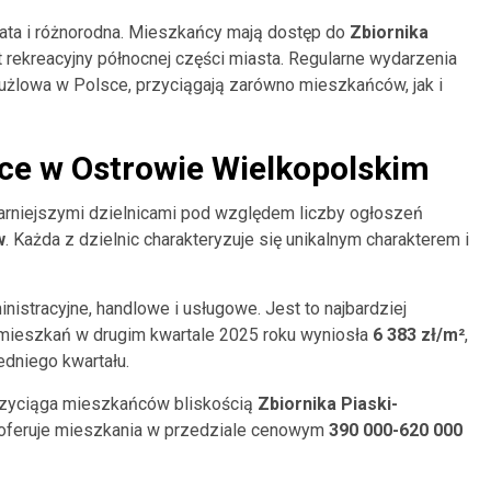
ata i różnorodna. Mieszkańcy mają dostęp do
Zbiornika
t rekreacyjny północnej części miasta. Regularne wydarzenia
 żużlowa w Polsce, przyciągają zarówno mieszkańców, jak i
ice w Ostrowie Wielkopolskim
larniejszymi dzielnicami pod względem liczby ogłoszeń
w
. Każda z dzielnic charakteryzuje się unikalnym charakterem i
nistracyjne, handlowe i usługowe. Jest to najbardziej
mieszkań w drugim kwartale 2025 roku wyniosła
6 383 zł/m²
,
dniego kwartału.
przyciąga mieszkańców bliskością
Zbiornika Piaski-
a oferuje mieszkania w przedziale cenowym
390 000-620 000