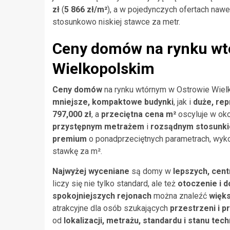
zł
(
5 866 zł/m²
), a w pojedynczych ofertach naw
stosunkowo niskiej stawce za metr.
Ceny domów na rynku wt
Wielkopolskim
Ceny domów
na rynku wtórnym w Ostrowie Wie
mniejsze, kompaktowe budynki
, jak i
duże, re
797,000 zł
, a
przeciętna cena m²
oscyluje w ok
przystępnym metrażem
i
rozsądnym stosunki
premium
o ponadprzeciętnych parametrach, wykoń
stawkę za m².
Najwyżej wyceniane
są domy w
lepszych, cent
liczy się nie tylko standard, ale też
otoczenie i d
spokojniejszych rejonach
można znaleźć
więk
atrakcyjne dla osób szukających
przestrzeni i p
od
lokalizacji, metrażu, standardu i stanu te