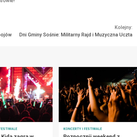
trowie!
Kolejny:
bojów
Dni Gminy Sośnie: Militarny Rajd i Muzyczna Uczta
FESTIWALE
KONCERTY I FESTIWALE
 Kida zagra w
Rozpocznij weekend z