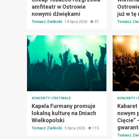
amfiteatr w Ostrowie
Ostrowi
nowymi dźwiękami
już w tę 
Tomasz Zieliński
14 lipca 2026
97
Tomasz Ziel
KONCERTY I FESTIWALE
KONCERTY I 
Kapela Furmany promuje
Kabaret
lokalną kulturę na Dniach
nowym p
Wielkopolski
Cięcie” 
gwarant
Tomasz Zieliński
5 lipca 2026
115
Tomasz Ziel