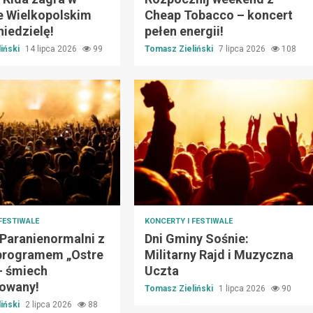
e Wielkopolskim
Cheap Tobacco – koncert
niedzielę!
pełen energii!
iński
14 lipca 2026
99
Tomasz Zieliński
7 lipca 2026
108
FESTIWALE
KONCERTY I FESTIWALE
 Paranienormalni z
Dni Gminy Sośnie:
rogramem „Ostre
Militarny Rajd i Muzyczna
– śmiech
Uczta
owany!
Tomasz Zieliński
1 lipca 2026
90
iński
2 lipca 2026
88