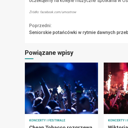
oczekujemy na kolejne muzyczne spotkania w Os
Źródło: facebook.com/umostrow
Continue
Poprzedni:
Seniorskie potańcówki w rytmie dawnych prze
Reading
Powiązane wpisy
KONCERTY I FESTIWALE
KONCERTY I 
Cheap Tobacco rozgrzewa
Wiktoria