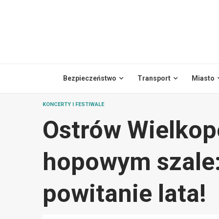
Skip
to
content
Bezpieczeństwo
Transport
Miasto
KONCERTY I FESTIWALE
Ostrów Wielkopo
hopowym szale
powitanie lata!