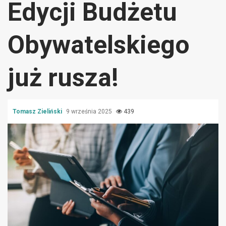
Edycji Budżetu
Obywatelskiego
już rusza!
Tomasz Zieliński
9 września 2025
439