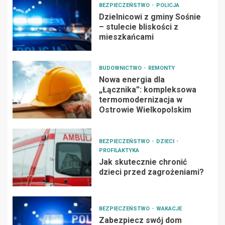
BEZPIECZEŃSTWO
POLICJA
Dzielnicowi z gminy Sośnie
– stulecie bliskości z
mieszkańcami
BUDOWNICTWO
REMONTY
Nowa energia dla
„Łącznika”: kompleksowa
termomodernizacja w
Ostrowie Wielkopolskim
BEZPIECZEŃSTWO
DZIECI
PROFILAKTYKA
Jak skutecznie chronić
dzieci przed zagrożeniami?
BEZPIECZEŃSTWO
WAKACJE
Zabezpiecz swój dom