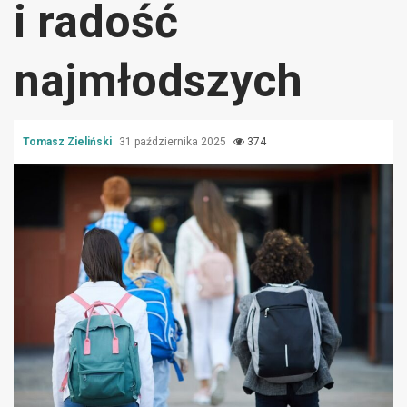
i radość
najmłodszych
Tomasz Zieliński
31 października 2025
374