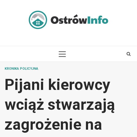
Skip
to
content
PRIMARY
MENU
KRONIKA POLICYJNA
Pijani kierowcy
wciąż stwarzają
zagrożenie na