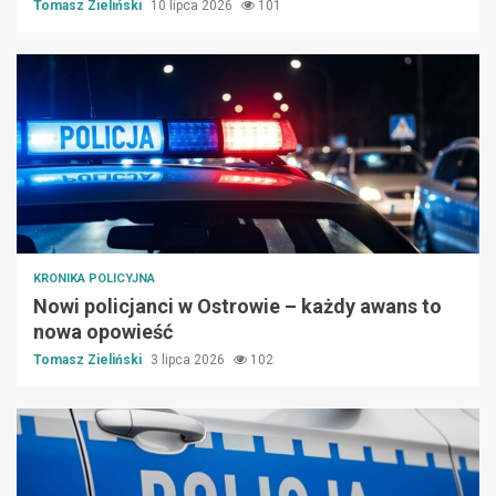
Tomasz Zieliński
10 lipca 2026
101
KRONIKA POLICYJNA
Nowi policjanci w Ostrowie – każdy awans to
nowa opowieść
Tomasz Zieliński
3 lipca 2026
102