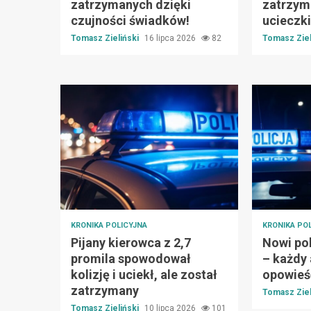
zatrzymanych dzięki
zatrzym
czujności świadków!
ucieczk
Tomasz Zieliński
16 lipca 2026
82
Tomasz Ziel
KRONIKA POLICYJNA
KRONIKA PO
Pijany kierowca z 2,7
Nowi pol
promila spowodował
– każdy
kolizję i uciekł, ale został
opowieś
zatrzymany
Tomasz Ziel
Tomasz Zieliński
10 lipca 2026
101