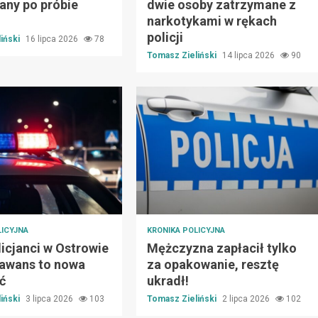
any po próbie
dwie osoby zatrzymane z
i
narkotykami w rękach
policji
iński
16 lipca 2026
78
Tomasz Zieliński
14 lipca 2026
90
LICYJNA
KRONIKA POLICYJNA
icjanci w Ostrowie
Mężczyzna zapłacił tylko
 awans to nowa
za opakowanie, resztę
ć
ukradł!
iński
3 lipca 2026
103
Tomasz Zieliński
2 lipca 2026
102