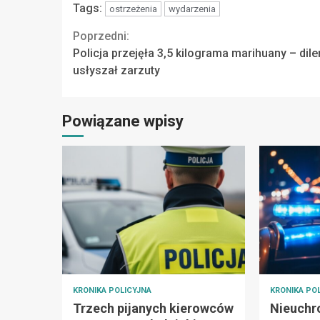
Tags:
ostrzeżenia
wydarzenia
Continue
Poprzedni:
Policja przejęła 3,5 kilograma marihuany – dile
Reading
usłyszał zarzuty
Powiązane wpisy
KRONIKA POLICYJNA
KRONIKA PO
Trzech pijanych kierowców
Nieuchro