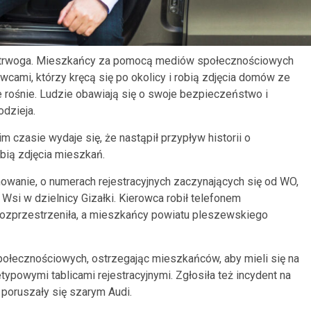
 trwoga. Mieszkańcy za pomocą mediów społecznościowych
cami, którzy kręcą się po okolicy i robią zdjęcia domów ze
e rośnie. Ludzie obawiają się o swoje bezpieczeństwo i
odzieja.
m czasie wydaje się, że nastąpił przypływ historii o
bią zdjęcia mieszkań.
wanie, o numerach rejestracyjnych zaczynających się od WO,
Wsi w dzielnicy Gizałki. Kierowca robił telefonem
rozprzestrzeniła, a mieszkańcy powiatu pleszewskiego
połecznościowych, ostrzegając mieszkańców, aby mieli się na
ypowymi tablicami rejestracyjnymi. Zgłosiła też incydent na
 poruszały się szarym Audi.