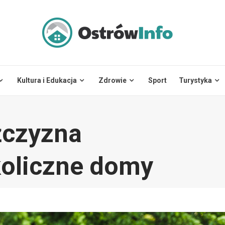
Kultura i Edukacja
Zdrowie
Sport
Turystyka
żczyzna
koliczne domy