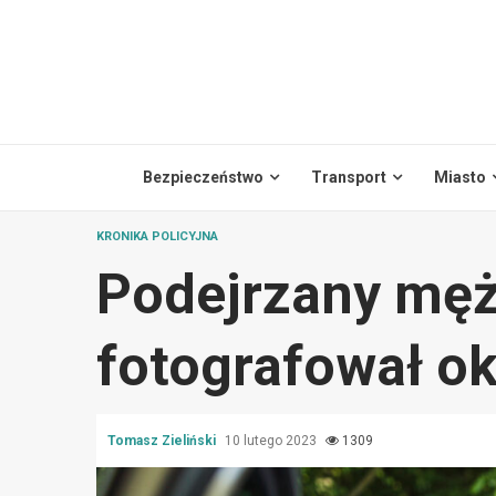
Skip
to
content
Bezpieczeństwo
Transport
Miasto
KRONIKA POLICYJNA
Podejrzany mę
fotografował o
Tomasz Zieliński
10 lutego 2023
1309