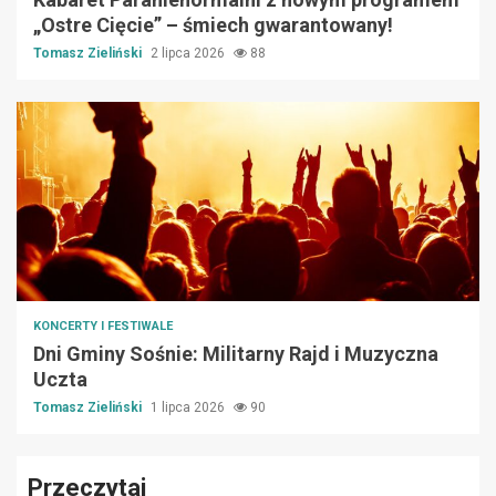
„Ostre Cięcie” – śmiech gwarantowany!
Tomasz Zieliński
2 lipca 2026
88
KONCERTY I FESTIWALE
Dni Gminy Sośnie: Militarny Rajd i Muzyczna
Uczta
Tomasz Zieliński
1 lipca 2026
90
Przeczytaj