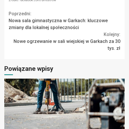
Źródło: facebook.com/umostrow
Continue
Poprzedni:
Nowa sala gimnastyczna w Garkach: kluczowe
Reading
zmiany dla lokalnej społeczności
Kolejny:
Nowe ogrzewanie w sali wiejskiej w Garkach za 30
tys. zł
Powiązane wpisy