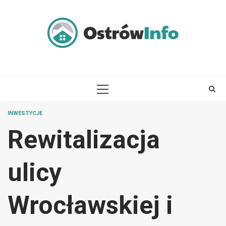
Skip
to
content
PRIMARY
MENU
INWESTYCJE
Rewitalizacja
ulicy
Wrocławskiej i