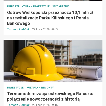
INFRASTRUKTURA
INWESTYCJE
WYDARZENIA
Ostrów Wielkopolski przeznacza 10,1 mln zł
na rewitalizację Parku Kilińskiego i Ronda
Bankowego
Tomasz Zieliński
29 lipca 2026
72
INWESTYCJE
KULTURA
REMONTY
Termomodernizacja ostrowskiego Ratusza:
połączenie nowoczesności z historią
Tomasz Zieliński
20 lipca 2026
82