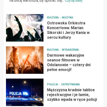
na ulicę Bartosza, by uporać się...
Czytaj dalej
KULTURA
MUZYKA
Ostrowska Orkiestra
Koncertowa: Marian
Sikorski i Jerzy Kania w
sercu kultury
KULTURA
WYDARZENIA
Darmowe wakacyjne
seanse filmowe w
Odolanowie – cztery dni
pełne emocji!
POLICJA
ZATRZYMANIA
Mężczyzna kradnie tablice
rejestracyjne i je łamie,
szybko wpada w ręce policji