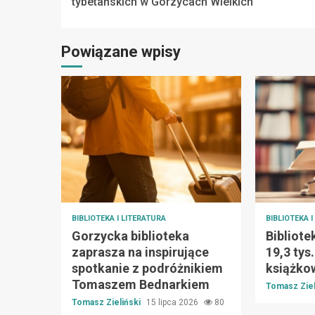
Reading
tybetańskich w Gorzycach Wielkich
Powiązane wpisy
BIBLIOTEKA I LITERATURA
BIBLIOTEKA 
Gorzycka biblioteka
Bibliote
zaprasza na inspirujące
19,3 tys
spotkanie z podróżnikiem
książko
Tomaszem Bednarkiem
Tomasz Ziel
Tomasz Zieliński
15 lipca 2026
80