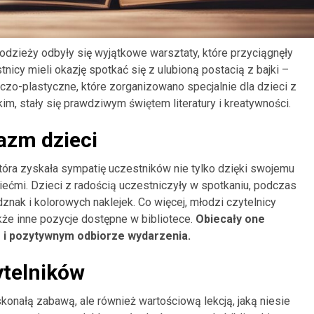
Młodzieży odbyły się wyjątkowe warsztaty, które przyciągnęły
nicy mieli okazję spotkać się z ulubioną postacią z bajki –
iczo-plastyczne, które zorganizowano specjalnie dla dzieci z
m, stały się prawdziwym świętem literatury i kreatywności.
azm dzieci
óra zyskała sympatię uczestników nie tylko dzięki swojemu
ziećmi. Dzieci z radością uczestniczyły w spotkaniu, podczas
nak i kolorowych naklejek. Co więcej, młodzi czytelnicy
także inne pozycje dostępne w bibliotece.
Obiecały one
e i pozytywnym odbiorze wydarzenia.
ytelników
skonałą zabawą, ale również wartościową lekcją, jaką niesie