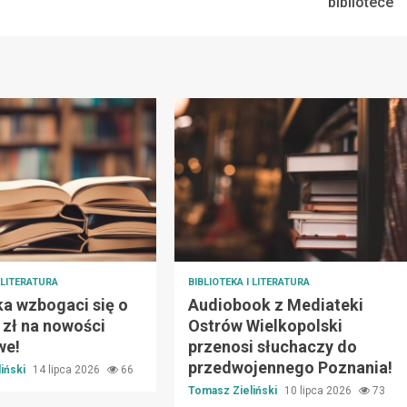
bibliotece
I LITERATURA
BIBLIOTEKA I LITERATURA
ka wzbogaci się o
Audiobook z Mediateki
. zł na nowości
Ostrów Wielkopolski
we!
przenosi słuchaczy do
przedwojennego Poznania!
iński
14 lipca 2026
66
Tomasz Zieliński
10 lipca 2026
73