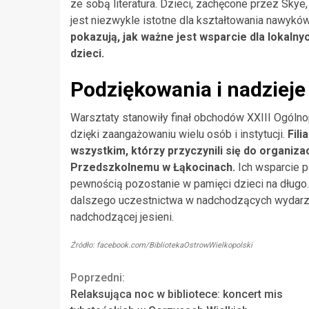
ze sobą literatura. Dzieci, zachęcone przez Skye
jest niezwykle istotne dla kształtowania nawykó
pokazują, jak ważne jest wsparcie dla lokalny
dzieci.
Podziękowania i nadzieje
Warsztaty stanowiły finał obchodów XXIII Ogólno
dzięki zaangażowaniu wielu osób i instytucji.
Fili
wszystkim, którzy przyczynili się do organiz
Przedszkolnemu w Łąkocinach.
Ich wsparcie p
pewnością pozostanie w pamięci dzieci na długo
dalszego uczestnictwa w nadchodzących wydarze
nadchodzącej jesieni.
Źródło: facebook.com/BibliotekaOstrowWielkopolski
Continue
Poprzedni:
Relaksująca noc w bibliotece: koncert mis