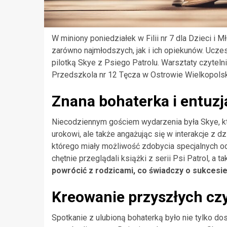
W miniony poniedziałek w Filii nr 7 dla Dzieci i 
zarówno najmłodszych, jak i ich opiekunów. Uczest
pilotką Skye z Psiego Patrolu. Warsztaty czyteln
Przedszkola nr 12 Tęcza w Ostrowie Wielkopolski
Znana bohaterka i entuzj
Niecodziennym gościem wydarzenia była Skye, kt
urokowi, ale także angażując się w interakcje z d
którego miały możliwość zdobycia specjalnych odz
chętnie przeglądali książki z serii Psi Patrol, a 
powrócić z rodzicami, co świadczy o sukcesi
Kreowanie przyszłych cz
Spotkanie z ulubioną bohaterką było nie tylko do