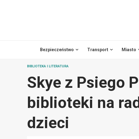
Skip
to
content
Bezpieczeństwo
Transport
Miasto
BIBLIOTEKA I LITERATURA
Skye z Psiego P
biblioteki na r
dzieci