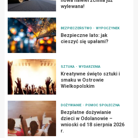
nowa nawierzchnia już
wylewana!
BEZPIECZEŃSTWO
WYPOCZYNEK
Bezpieczne lato: jak
cieszyć się upałami?
SZTUKA
WYDARZENIA
Kreatywne święto sztuki i
smaku w Ostrowie
Wielkopolskim
DOŻYWIANIE
POMOC SPOŁECZNA
Bezpłatne dożywianie
dzieci w Odolanowie –
wnioski od 18 sierpnia 2026
r.