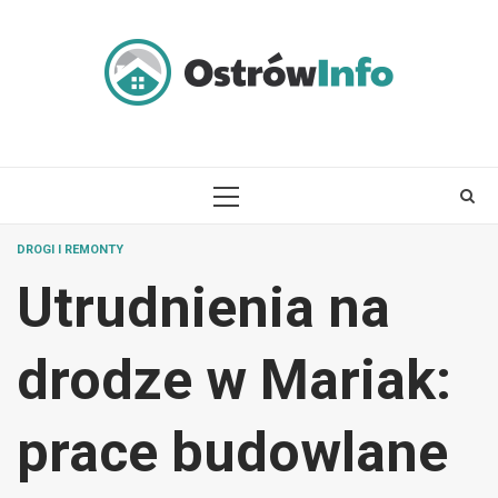
Skip
to
content
PRIMARY
MENU
DROGI I REMONTY
Utrudnienia na
drodze w Mariak:
prace budowlane