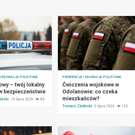
I EDUKACJA POLICYJNA
PREWENCJA I EDUKACJA POLICYJNA
owy – twój lokalny
Ćwiczenia wojskowe w
 w bezpieczeństwie
Odolanowie: co czeka
mieszkańców?
iński
10 lipca 2026
84
Tomasz Zieliński
5 lipca 2026
133