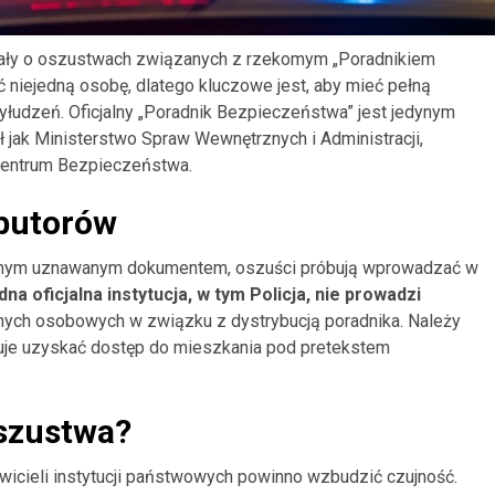
gnały o oszustwach związanych z rzekomym „Poradnikiem
ć niejedną osobę, dlatego kluczowe jest, aby mieć pełną
wyłudzeń. Oficjalny „Poradnik Bezpieczeństwa” jest jedynym
ł jak Ministerstwo Spraw Wewnętrznych i Administracji,
Centrum Bezpieczeństwa.
ybutorów
dynym uznawanym dokumentem, oszuści próbują wprowadzać w
dna oficjalna instytucja, w tym Policja, nie prowadzi
anych osobowych w związku z dystrybucją poradnika. Należy
uje uzyskać dostęp do mieszkania pod pretekstem
szustwa?
wicieli instytucji państwowych powinno wzbudzić czujność.