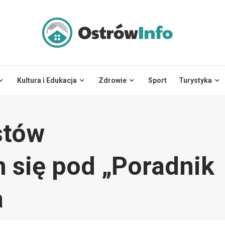
Kultura i Edukacja
Zdrowie
Sport
Turystyka
stów
 się pod „Poradnik
a