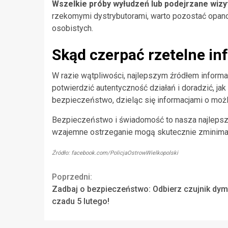
Wszelkie próby wyłudzeń lub podejrzane wizyty
rzekomymi dystrybutorami, warto pozostać opano
osobistych.
Skąd czerpać rzetelne in
W razie wątpliwości, najlepszym źródłem informac
potwierdzić autentyczność działań i doradzić, ja
bezpieczeństwo, dzieląc się informacjami o możl
Bezpieczeństwo i świadomość to nasza najlepsza
wzajemne ostrzeganie mogą skutecznie zminimali
Źródło: facebook.com/PolicjaOstrowWielkopolski
Continue
Poprzedni:
Zadbaj o bezpieczeństwo: Odbierz czujnik dym
Reading
czadu 5 lutego!