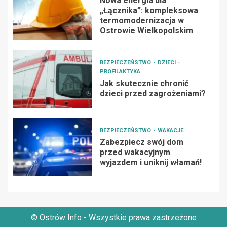
Nowa energia dla
„Łącznika”: kompleksowa
termomodernizacja w
Ostrowie Wielkopolskim
BEZPIECZEŃSTWO
DZIECI
PROFILAKTYKA
Jak skutecznie chronić
dzieci przed zagrożeniami?
BEZPIECZEŃSTWO
WAKACJE
Zabezpiecz swój dom
przed wakacyjnym
wyjazdem i uniknij włamań!
© Ostrów Info - Wszystkie prawa zastrzeżone