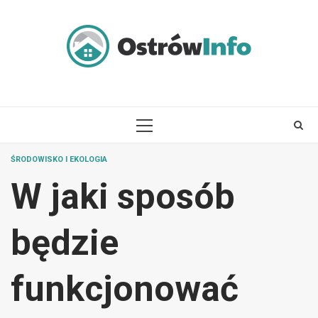
Skip
to
content
PRIMARY
MENU
ŚRODOWISKO I EKOLOGIA
W jaki sposób
będzie
funkcjonować