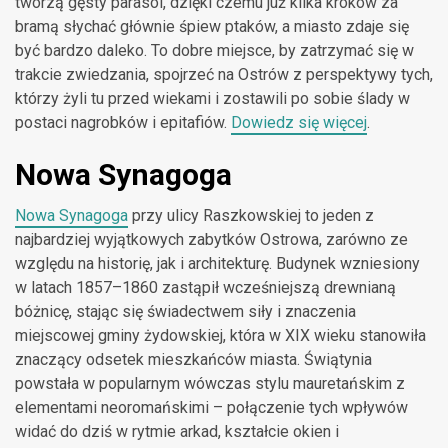
tworzą gęsty parasol, dzięki czemu już kilka kroków za
bramą słychać głównie śpiew ptaków, a miasto zdaje się
być bardzo daleko. To dobre miejsce, by zatrzymać się w
trakcie zwiedzania, spojrzeć na Ostrów z perspektywy tych,
którzy żyli tu przed wiekami i zostawili po sobie ślady w
postaci nagrobków i epitafiów.
Dowiedz się więcej
.
Nowa Synagoga
Nowa Synagoga
przy ulicy Raszkowskiej to jeden z
najbardziej wyjątkowych zabytków Ostrowa, zarówno ze
względu na historię, jak i architekturę. Budynek wzniesiony
w latach 1857–1860 zastąpił wcześniejszą drewnianą
bóżnicę, stając się świadectwem siły i znaczenia
miejscowej gminy żydowskiej, która w XIX wieku stanowiła
znaczący odsetek mieszkańców miasta. Świątynia
powstała w popularnym wówczas stylu mauretańskim z
elementami neoromańskimi – połączenie tych wpływów
widać do dziś w rytmie arkad, kształcie okien i