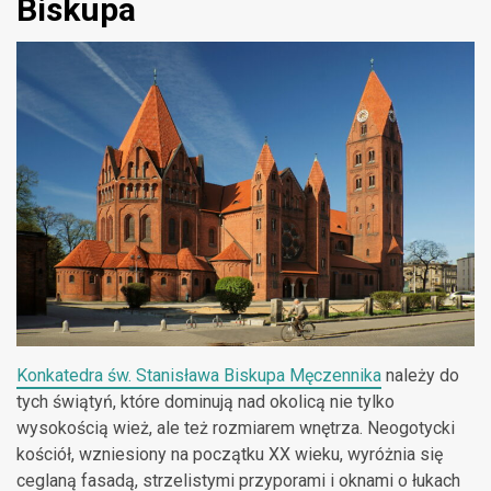
Biskupa
Konkatedra św. Stanisława Biskupa Męczennika
należy do
tych świątyń, które dominują nad okolicą nie tylko
wysokością wież, ale też rozmiarem wnętrza. Neogotycki
kościół, wzniesiony na początku XX wieku, wyróżnia się
ceglaną fasadą, strzelistymi przyporami i oknami o łukach