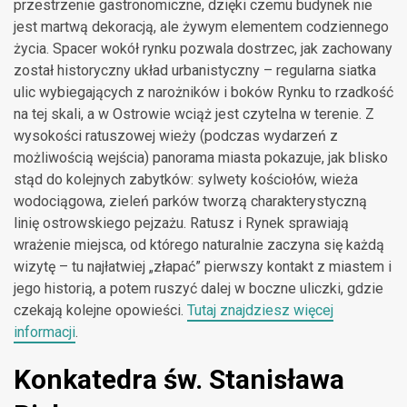
przestrzenie gastronomiczne, dzięki czemu budynek nie
jest martwą dekoracją, ale żywym elementem codziennego
życia. Spacer wokół rynku pozwala dostrzec, jak zachowany
został historyczny układ urbanistyczny – regularna siatka
ulic wybiegających z narożników i boków Rynku to rzadkość
na tej skali, a w Ostrowie wciąż jest czytelna w terenie. Z
wysokości ratuszowej wieży (podczas wydarzeń z
możliwością wejścia) panorama miasta pokazuje, jak blisko
stąd do kolejnych zabytków: sylwety kościołów, wieża
wodociągowa, zieleń parków tworzą charakterystyczną
linię ostrowskiego pejzażu. Ratusz i Rynek sprawiają
wrażenie miejsca, od którego naturalnie zaczyna się każdą
wizytę – tu najłatwiej „złapać” pierwszy kontakt z miastem i
jego historią, a potem ruszyć dalej w boczne uliczki, gdzie
czekają kolejne opowieści.
Tutaj znajdziesz więcej
informacji
.
Konkatedra św. Stanisława