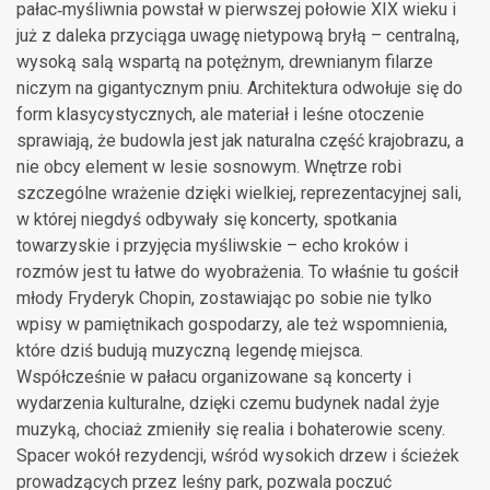
pałac‑myśliwnia powstał w pierwszej połowie XIX wieku i
już z daleka przyciąga uwagę nietypową bryłą – centralną,
wysoką salą wspartą na potężnym, drewnianym filarze
niczym na gigantycznym pniu. Architektura odwołuje się do
form klasycystycznych, ale materiał i leśne otoczenie
sprawiają, że budowla jest jak naturalna część krajobrazu, a
nie obcy element w lesie sosnowym. Wnętrze robi
szczególne wrażenie dzięki wielkiej, reprezentacyjnej sali,
w której niegdyś odbywały się koncerty, spotkania
towarzyskie i przyjęcia myśliwskie – echo kroków i
rozmów jest tu łatwe do wyobrażenia. To właśnie tu gościł
młody Fryderyk Chopin, zostawiając po sobie nie tylko
wpisy w pamiętnikach gospodarzy, ale też wspomnienia,
które dziś budują muzyczną legendę miejsca.
Współcześnie w pałacu organizowane są koncerty i
wydarzenia kulturalne, dzięki czemu budynek nadal żyje
muzyką, chociaż zmieniły się realia i bohaterowie sceny.
Spacer wokół rezydencji, wśród wysokich drzew i ścieżek
prowadzących przez leśny park, pozwala poczuć