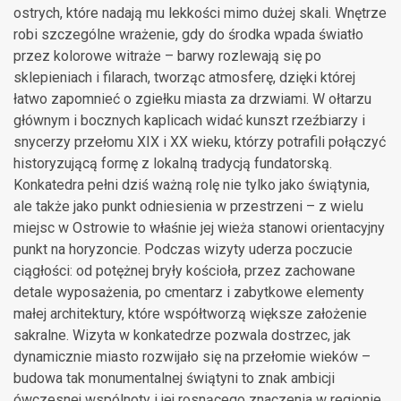
ostrych, które nadają mu lekkości mimo dużej skali. Wnętrze
robi szczególne wrażenie, gdy do środka wpada światło
przez kolorowe witraże – barwy rozlewają się po
sklepieniach i filarach, tworząc atmosferę, dzięki której
łatwo zapomnieć o zgiełku miasta za drzwiami. W ołtarzu
głównym i bocznych kaplicach widać kunszt rzeźbiarzy i
snycerzy przełomu XIX i XX wieku, którzy potrafili połączyć
historyzującą formę z lokalną tradycją fundatorską.
Konkatedra pełni dziś ważną rolę nie tylko jako świątynia,
ale także jako punkt odniesienia w przestrzeni – z wielu
miejsc w Ostrowie to właśnie jej wieża stanowi orientacyjny
punkt na horyzoncie. Podczas wizyty uderza poczucie
ciągłości: od potężnej bryły kościoła, przez zachowane
detale wyposażenia, po cmentarz i zabytkowe elementy
małej architektury, które współtworzą większe założenie
sakralne. Wizyta w konkatedrze pozwala dostrzec, jak
dynamicznie miasto rozwijało się na przełomie wieków –
budowa tak monumentalnej świątyni to znak ambicji
ówczesnej wspólnoty i jej rosnącego znaczenia w regionie.