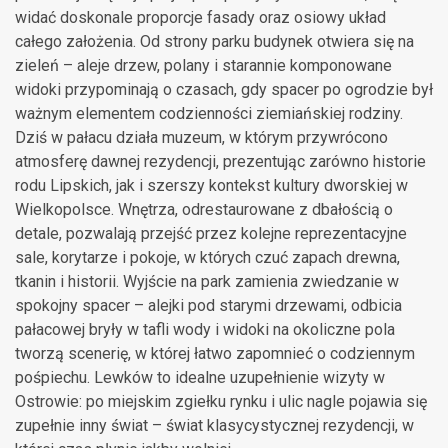
widać doskonale proporcje fasady oraz osiowy układ
całego założenia. Od strony parku budynek otwiera się na
zieleń – aleje drzew, polany i starannie komponowane
widoki przypominają o czasach, gdy spacer po ogrodzie był
ważnym elementem codzienności ziemiańskiej rodziny.
Dziś w pałacu działa muzeum, w którym przywrócono
atmosferę dawnej rezydencji, prezentując zarówno historie
rodu Lipskich, jak i szerszy kontekst kultury dworskiej w
Wielkopolsce. Wnętrza, odrestaurowane z dbałością o
detale, pozwalają przejść przez kolejne reprezentacyjne
sale, korytarze i pokoje, w których czuć zapach drewna,
tkanin i historii. Wyjście na park zamienia zwiedzanie w
spokojny spacer – alejki pod starymi drzewami, odbicia
pałacowej bryły w tafli wody i widoki na okoliczne pola
tworzą scenerię, w której łatwo zapomnieć o codziennym
pośpiechu. Lewków to idealne uzupełnienie wizyty w
Ostrowie: po miejskim zgiełku rynku i ulic nagle pojawia się
zupełnie inny świat – świat klasycystycznej rezydencji, w