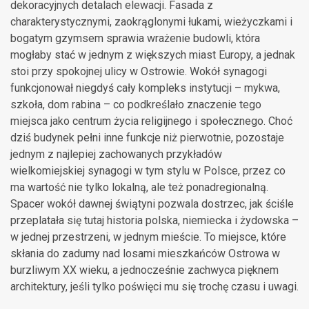
dekoracyjnych detalach elewacji. Fasada z
charakterystycznymi, zaokrąglonymi łukami, wieżyczkami i
bogatym gzymsem sprawia wrażenie budowli, która
mogłaby stać w jednym z większych miast Europy, a jednak
stoi przy spokojnej ulicy w Ostrowie. Wokół synagogi
funkcjonował niegdyś cały kompleks instytucji – mykwa,
szkoła, dom rabina – co podkreślało znaczenie tego
miejsca jako centrum życia religijnego i społecznego. Choć
dziś budynek pełni inne funkcje niż pierwotnie, pozostaje
jednym z najlepiej zachowanych przykładów
wielkomiejskiej synagogi w tym stylu w Polsce, przez co
ma wartość nie tylko lokalną, ale też ponadregionalną.
Spacer wokół dawnej świątyni pozwala dostrzec, jak ściśle
przeplatała się tutaj historia polska, niemiecka i żydowska –
w jednej przestrzeni, w jednym mieście. To miejsce, które
skłania do zadumy nad losami mieszkańców Ostrowa w
burzliwym XX wieku, a jednocześnie zachwyca pięknem
architektury, jeśli tylko poświęci mu się trochę czasu i uwagi.