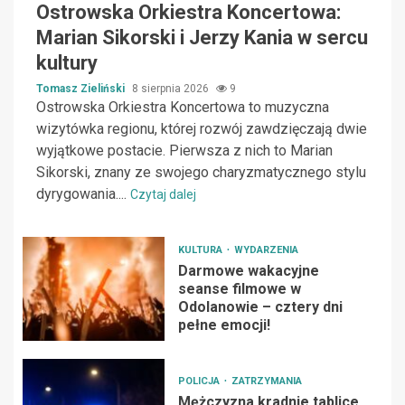
Ostrowska Orkiestra Koncertowa:
Marian Sikorski i Jerzy Kania w sercu
kultury
Tomasz Zieliński
8 sierpnia 2026
9
Ostrowska Orkiestra Koncertowa to muzyczna
wizytówka regionu, której rozwój zawdzięczają dwie
wyjątkowe postacie. Pierwsza z nich to Marian
Sikorski, znany ze swojego charyzmatycznego stylu
dyrygowania....
Czytaj dalej
KULTURA
WYDARZENIA
Darmowe wakacyjne
seanse filmowe w
Odolanowie – cztery dni
pełne emocji!
POLICJA
ZATRZYMANIA
Mężczyzna kradnie tablice