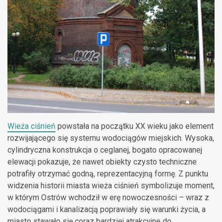
Wieża ciśnień
powstała na początku XX wieku jako element
rozwijającego się systemu wodociągów miejskich. Wysoka,
cylindryczna konstrukcja o ceglanej, bogato opracowanej
elewacji pokazuje, że nawet obiekty czysto techniczne
potrafiły otrzymać godną, reprezentacyjną formę. Z punktu
widzenia historii miasta wieża ciśnień symbolizuje moment,
w którym Ostrów wchodził w erę nowoczesności – wraz z
wodociągami i kanalizacją poprawiały się warunki życia, a
miasto stawało się coraz bardziej atrakcyjne do