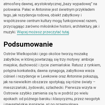
atmosferę dawnej, arystokratycznej „bazy wypadowej” na
polowania. Pałac w Antoninie jest świetnym przykładem
tego, jak rezydencja rodowa, obiekt zabytkowy i
współczesne centrum kultury mogą funkcjonować razem,
przyciągając zarówno miłośników historii, architektury, jak i
muzyki.
Więcej możesz przeczytać tutaj
.
Podsumowanie
Ostrów Wielkopolski i jego okolice tworzą mozaikę
zabytków, w której powtarzają się trzy motywy: ambicje
miejskie, duchowość i życie ziemiańskie. Ratusz z rynkiem,
potężna konkatedra, dawna synagoga, zabytkowa wieża
ciśnień i rezydencje w Lewkowie oraz Antoninie pokazują,
jak na niewielkim obszarze spotykają się różne światy –
mieszczański, żydowski, szlachecki. Pierwsza wizyta w
Ostrowie szybko zamienia się tu w podróż po wielu
epokach: od późnego baroku i klasycyzmu, przez neogotyk
i mauretańskie inspiracje, aż po przemysłową