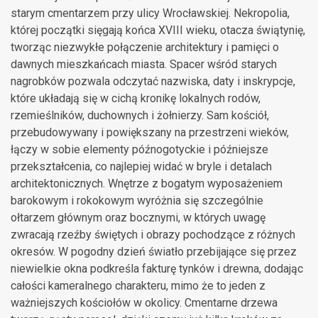
starym cmentarzem przy ulicy Wrocławskiej. Nekropolia,
której początki sięgają końca XVIII wieku, otacza świątynię,
tworząc niezwykłe połączenie architektury i pamięci o
dawnych mieszkańcach miasta. Spacer wśród starych
nagrobków pozwala odczytać nazwiska, daty i inskrypcje,
które układają się w cichą kronikę lokalnych rodów,
rzemieślników, duchownych i żołnierzy. Sam kościół,
przebudowywany i powiększany na przestrzeni wieków,
łączy w sobie elementy późnogotyckie i późniejsze
przekształcenia, co najlepiej widać w bryle i detalach
architektonicznych. Wnętrze z bogatym wyposażeniem
barokowym i rokokowym wyróżnia się szczególnie
ołtarzem głównym oraz bocznymi, w których uwagę
zwracają rzeźby świętych i obrazy pochodzące z różnych
okresów. W pogodny dzień światło przebijające się przez
niewielkie okna podkreśla fakturę tynków i drewna, dodając
całości kameralnego charakteru, mimo że to jeden z
ważniejszych kościołów w okolicy. Cmentarne drzewa