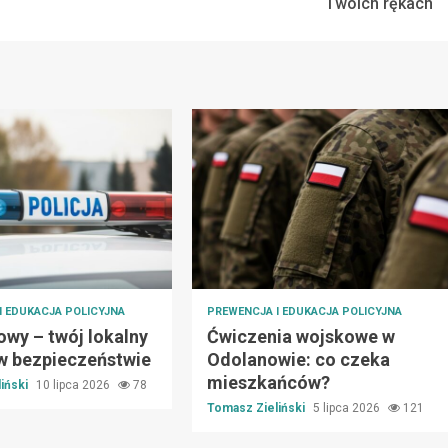
Twoich rękach
I EDUKACJA POLICYJNA
PREWENCJA I EDUKACJA POLICYJNA
owy – twój lokalny
Ćwiczenia wojskowe w
 w bezpieczeństwie
Odolanowie: co czeka
mieszkańców?
iński
10 lipca 2026
78
Tomasz Zieliński
5 lipca 2026
121