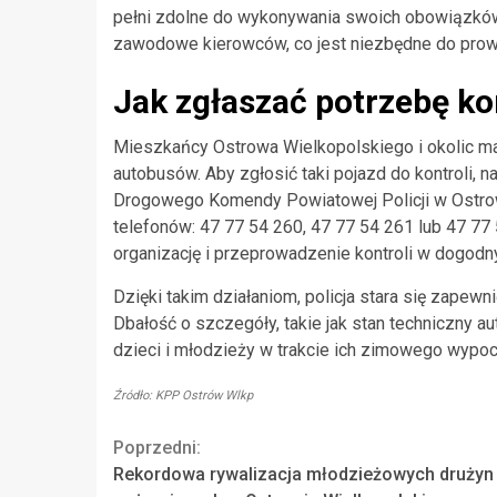
pełni zdolne do wykonywania swoich obowiązków. 
zawodowe kierowców, co jest niezbędne do pro
Jak zgłaszać potrzebę ko
Mieszkańcy Ostrowa Wielkopolskiego i okolic ma
autobusów. Aby zgłosić taki pojazd do kontroli, 
Drogowego Komendy Powiatowej Policji w Ostrow
telefonów: 47 77 54 260, 47 77 54 261 lub 47 7
organizację i przeprowadzenie kontroli w dogodn
Dzięki takim działaniom, policja stara się zap
Dbałość o szczegóły, takie jak stan techniczny a
dzieci i młodzieży w trakcie ich zimowego wypo
Źródło: KPP Ostrów Wlkp
Continue
Poprzedni:
Rekordowa rywalizacja młodzieżowych drużyn