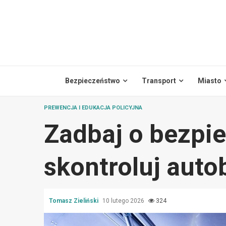
Skip
to
content
Bezpieczeństwo
Transport
Miasto
PREWENCJA I EDUKACJA POLICYJNA
Zadbaj o bezpi
skontroluj auto
Tomasz Zieliński
10 lutego 2026
324