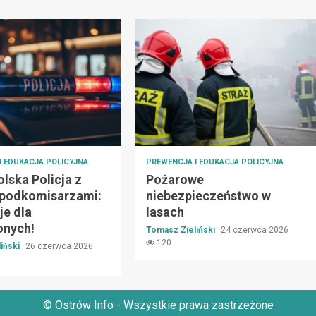
I EDUKACJA POLICYJNA
PREWENCJA I EDUKACJA POLICYJNA
lska Policja z
Pożarowe
podkomisarzami:
niebezpieczeństwo w
je dla
lasach
onych!
Tomasz Zieliński
24 czerwca 2026
120
iński
26 czerwca 2026
© Ostrów Info - Wszystkie prawa zastrzeżone