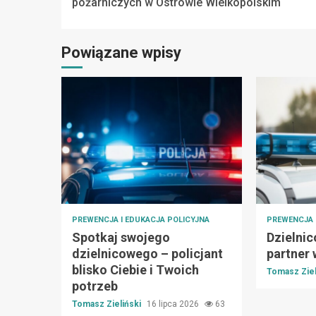
Reading
pożarniczych w Ostrowie Wielkopolskim
Powiązane wpisy
PREWENCJA I EDUKACJA POLICYJNA
PREWENCJA 
Spotkaj swojego
Dzielnic
dzielnicowego – policjant
partner
blisko Ciebie i Twoich
Tomasz Ziel
potrzeb
Tomasz Zieliński
16 lipca 2026
63