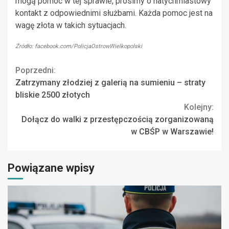
mogą pomóc w tej sprawie, prosimy o natychmiastowy
kontakt z odpowiednimi służbami. Każda pomoc jest na
wagę złota w takich sytuacjach.
Źródło: facebook.com/PolicjaOstrowWielkopolski
Continue
Poprzedni:
Zatrzymany złodziej z galerią na sumieniu – straty
Reading
bliskie 2500 złotych
Kolejny:
Dołącz do walki z przestępczością zorganizowaną
w CBŚP w Warszawie!
Powiązane wpisy