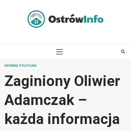
Skip
to
content
PRIMARY
MENU
KRONIKA POLICYJNA
Zaginiony Oliwier
Adamczak –
każda informacja