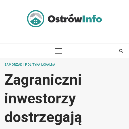
Skip
to
content
PRIMARY
MENU
SAMORZĄD I POLITYKA LOKALNA
Zagraniczni
inwestorzy
dostrzegają