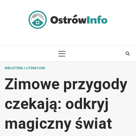
Skip
to
content
PRIMARY
MENU
BIBLIOTEKA I LITERATURA
Zimowe przygody
czekają: odkryj
magiczny świat