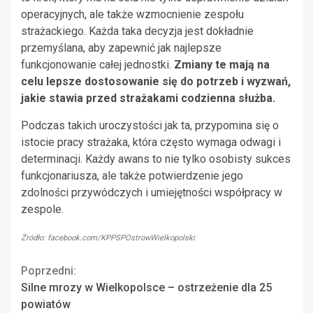
operacyjnych, ale także wzmocnienie zespołu
strażackiego. Każda taka decyzja jest dokładnie
przemyślana, aby zapewnić jak najlepsze
funkcjonowanie całej jednostki.
Zmiany te mają na
celu lepsze dostosowanie się do potrzeb i wyzwań,
jakie stawia przed strażakami codzienna służba.
Podczas takich uroczystości jak ta, przypomina się o
istocie pracy strażaka, która często wymaga odwagi i
determinacji. Każdy awans to nie tylko osobisty sukces
funkcjonariusza, ale także potwierdzenie jego
zdolności przywódczych i umiejętności współpracy w
zespole.
Źródło: facebook.com/KPPSPOstrowWielkopolski
Continue
Poprzedni:
Silne mrozy w Wielkopolsce – ostrzeżenie dla 25
Reading
powiatów