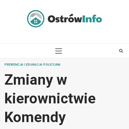
Skip
to
content
PRIMARY
MENU
PREWENCJA I EDUKACJA POLICYJNA
Zmiany w
kierownictwie
Komendy