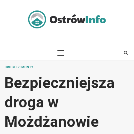
Skip
to
content
PRIMARY
MENU
DROGI I REMONTY
Bezpieczniejsza
droga w
Możdżanowie