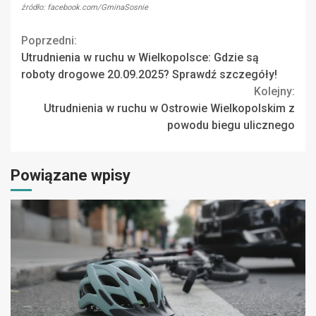
źródło: facebook.com/GminaSosnie
Continue
Poprzedni:
Utrudnienia w ruchu w Wielkopolsce: Gdzie są
Reading
roboty drogowe 20.09.2025? Sprawdź szczegóły!
Kolejny:
Utrudnienia w ruchu w Ostrowie Wielkopolskim z
powodu biegu ulicznego
Powiązane wpisy