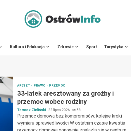
Kultura i Edukacja
Zdrowie
Sport
Turystyka
ARESZT
PRAWO
PRZEMOC
33-latek aresztowany za groźby i
przemoc wobec rodziny
Tomasz Zieliński
22 lipca 2026
58
Przemoc domowa bez kompromisów: kolejne kroki
wymiaru sprawiedliwości W ostatnim czasie kwestia
przemocy domowej ponownie znalazła się w centrum