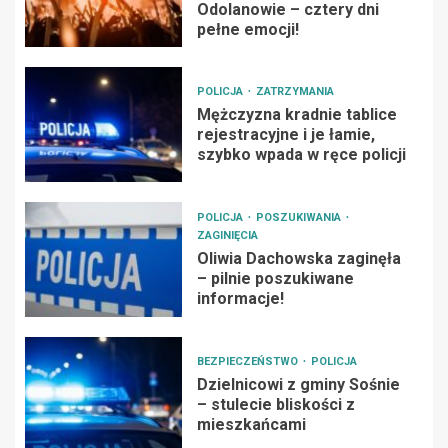
Odolanowie – cztery dni
pełne emocji!
POLICJA
ZATRZYMANIA
Mężczyzna kradnie tablice
rejestracyjne i je łamie,
szybko wpada w ręce policji
POLICJA
POSZUKIWANIA
ZAGINIĘCIA
Oliwia Dachowska zaginęła
– pilnie poszukiwane
informacje!
BEZPIECZEŃSTWO
POLICJA
Dzielnicowi z gminy Sośnie
– stulecie bliskości z
mieszkańcami