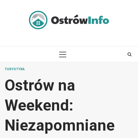
Skip
to
content
PRIMARY
MENU
TURYSTYKA
Ostrów na
Weekend:
Niezapomniane