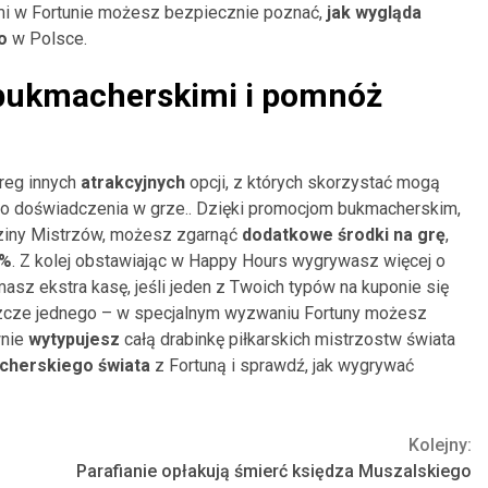
mi w Fortunie możesz bezpiecznie poznać,
jak wygląda
go
w Polsce.
 bukmacherskimi i pomnóż
reg innych
atrakcyjnych
opcji, z których skorzystać mogą
ego doświadczenia w grze.. Dzięki promocjom bukmacherskim,
dziny Mistrzów, możesz zgarnąć
dodatkowe środki na grę
,
0%
. Z kolej obstawiając w Happy Hours wygrywasz więcej o
ymasz ekstra kasę, jeśli jeden z Twoich typów na kuponie się
jeszcze jednego – w specjalnym wyzwaniu Fortuny możesz
wnie
wytypujesz
całą drabinkę piłkarskich mistrzostw świata
cherskiego świata
z Fortuną i sprawdź, jak wygrywać
Kolejny:
Parafianie opłakują śmierć księdza Muszalskiego