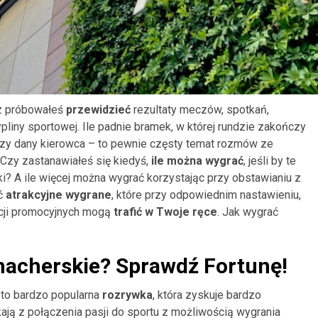
az próbowałeś
przewidzieć
rezultaty meczów, spotkań,
liny sportowej. Ile padnie bramek, w której rundzie zakończy
roczy dany kierowca – to pewnie częsty temat rozmów ze
 Czy zastanawiałeś się kiedyś,
ile można wygrać
, jeśli by te
? A ile więcej można wygrać korzystając przy obstawianiu z
ć
atrakcyjne wygrane
, które przy odpowiednim nastawieniu,
kcji promocyjnych mogą
trafić w Twoje ręce
. Jak wygrać
acherskie? Sprawdź Fortunę!
 to bardzo popularna
rozrywka
, która zyskuje bardzo
kają z połączenia pasji do sportu z możliwością wygrania