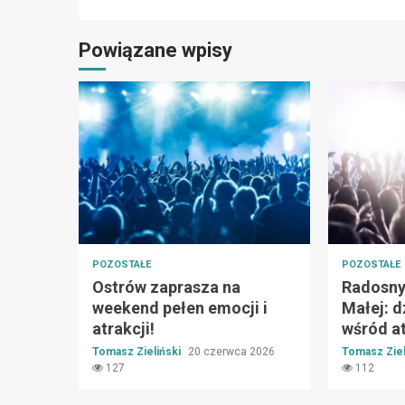
Reading
Powiązane wpisy
POZOSTAŁE
POZOSTAŁE
Ostrów zaprasza na
Radosny 
weekend pełen emocji i
Małej: d
atrakcji!
wśród at
Tomasz Zieliński
20 czerwca 2026
Tomasz Ziel
127
112