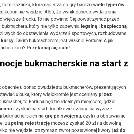
, to mieszanka, która napędza do gry bardzo
wielu typerów
.
 że kupon nie wejdzie. Albo, że wynik danego wydarzenia
ć większe środki. To nie powinno Cię powstrzymać przed
o
bukmachera, który nie tylko zapewnia
legalną i bezpieczną
żliwych do obstawienia wydarzeń sportowych, rozbudowane
 kursy
. Takim bukmacherem jest właśnie Fortuna! A jak
macherskich?
Przekonaj się sam!
omocje bukmacherskie na start z
t obecnie u ponad dwudziestu bukmacherów, prezentujących
awiać u buka, który wielokrotnie jest oceniany
przez
 bukmacher, to Fortuna będzie idealnym miejscem, gdzie
aniem
i zyskać na start dodatkowe szanse na wyższe
cji bukmacherskich
na grę po swojemu
, czyli na obstawianie
e, za
pełną rejestrację
możesz zyskać 20 zł na dowolną
tylko nie wejdzie, otrzymasz zwrot postawionej kwoty (
aż do