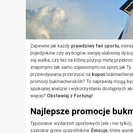
Zapewne jak każdy
prawdziwy fan sportu
, nier
pojedynków czy wyścigów swojej ulubionej dyscyp
się walka, czy też na której pozycji metę przek
znajomymi tak samo zajawionymi na sport, jak Ty.
przewidywania przerzucić na
kupon
bukmacherski
promocji bukmacherskich
? To naprawdę mogą by
spokojnej analizie i wykorzystaniu dostępnych a
więcej?
Obstawiaj z Fortuną!
Najlepsze promocje bukm
Typowanie wydarzeń sportowych (ale i nie tylko),
szerokie grono uczestników.
Emocje
, które wyni