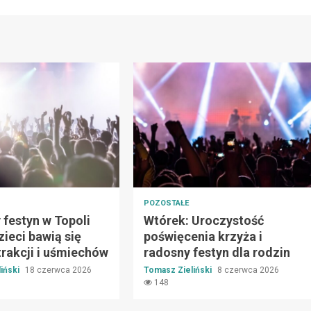
POZOSTAŁE
festyn w Topoli
Wtórek: Uroczystość
zieci bawią się
poświęcenia krzyża i
rakcji i uśmiechów
radosny festyn dla rodzin
iński
18 czerwca 2026
Tomasz Zieliński
8 czerwca 2026
148