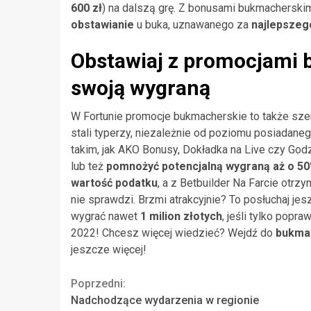
600 zł
) na dalszą grę. Z bonusami bukmacherski
obstawianie
u buka, uznawanego za
najlepsze
Obstawiaj z promocjami
swoją wygraną
W Fortunie promocje bukmacherskie to także sze
stali typerzy, niezależnie od poziomu posiadan
takim, jak AKO Bonusy, Dokładka na Live czy Go
lub też
pomnożyć potencjalną wygraną aż o 5
wartość podatku
, a z Betbuilder Na Farcie otrz
nie sprawdzi. Brzmi atrakcyjnie? To posłuchaj 
wygrać nawet
1 milion złotych
, jeśli tylko popra
2022! Chcesz więcej wiedzieć? Wejdź do
bukma
jeszcze więcej!
Continue
Poprzedni:
Nadchodzące wydarzenia w regionie