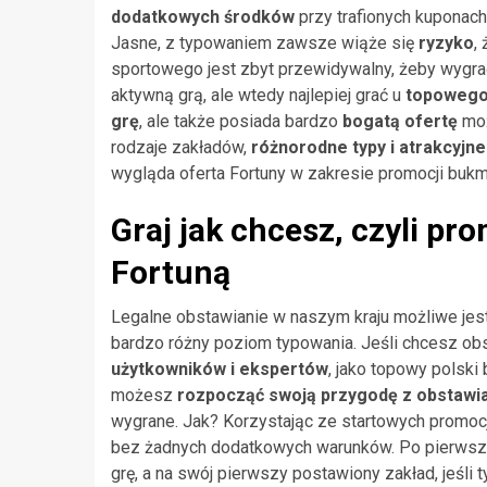
dodatkowych środków
przy trafionych kuponach
Jasne, z typowaniem zawsze wiąże się
ryzyko
,
sportowego jest zbyt przewidywalny, żeby wygra
aktywną grą, ale wtedy najlepiej grać u
topoweg
grę
, ale także posiada bardzo
bogatą ofertę
mo
rodzaje zakładów,
różnorodne typy i atrakcyjne
wygląda oferta Fortuny w zakresie promocji buk
Graj jak chcesz, czyli pr
Fortuną
Legalne obstawianie w naszym kraju możliwe jes
bardzo różny poziom typowania. Jeśli chcesz obst
użytkowników i ekspertów
, jako topowy polski
możesz
rozpocząć swoją przygodę z obstawi
wygrane. Jak? Korzystając ze startowych promo
bez żadnych dodatkowych warunków. Po pierwsz
grę, a na swój pierwszy postawiony zakład, jeśli 