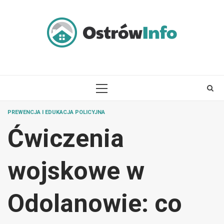
Skip
to
content
PRIMARY
MENU
PREWENCJA I EDUKACJA POLICYJNA
Ćwiczenia
wojskowe w
Odolanowie: co