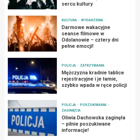
sercu kultury
KULTURA
WYDARZENIA
Darmowe wakacyjne
seanse filmowe w
Odolanowie – cztery dni
pełne emocji!
POLICJA
ZATRZYMANIA
Mężczyzna kradnie tablice
rejestracyjne i je łamie,
szybko wpada w ręce policji
POLICJA
POSZUKIWANIA
ZAGINIĘCIA
Oliwia Dachowska zaginęła
– pilnie poszukiwane
informacje!