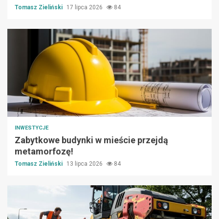
Tomasz Zieliński
17 lipca 2026
84
INWESTYCJE
Zabytkowe budynki w mieście przejdą
metamorfozę!
Tomasz Zieliński
13 lipca 2026
84