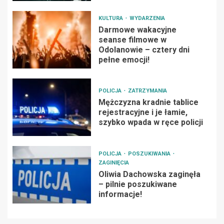
KULTURA
WYDARZENIA
Darmowe wakacyjne
seanse filmowe w
Odolanowie – cztery dni
pełne emocji!
POLICJA
ZATRZYMANIA
Mężczyzna kradnie tablice
rejestracyjne i je łamie,
szybko wpada w ręce policji
POLICJA
POSZUKIWANIA
ZAGINIĘCIA
Oliwia Dachowska zaginęła
– pilnie poszukiwane
informacje!